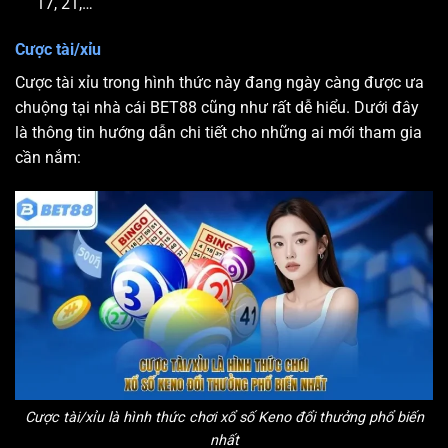
17, 21,…
Cược tài/xỉu
Cược tài xỉu trong hình thức này đang ngày càng được ưa
chuộng tại nhà cái BET88 cũng như rất dễ hiểu. Dưới đây
là thông tin hướng dẫn chi tiết cho những ai mới tham gia
cần nắm:
Cược tài/xỉu là hình thức chơi xổ số Keno đổi thưởng phổ biến
nhất