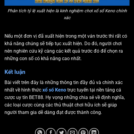
Phân tích tỷ lệ xuất hiện là kinh nghiệm chơi xổ số Keno chính
xác
Nếu một đơn vị đã xuất hiện trong một ván trước thì rất có
khả năng chúng sẽ tiếp tục xuất hiện. Do đó, người chơi
nên nghiên cứu kỹ càng các kết quả trước đó để chọn ra
những con số có khả năng cao nhất.
Kết luận
Bài viết trên đây là những thông tin đầy đủ và chính xác
nhất về hình thức
xổ số Keno
trực tuyến tại nền tảng cá
cược uy tín BET88. Hy vọng những chia sẻ về định nghĩa,
các loại cược cùng các thủ thuật chơi hữu ích sẽ giúp
người tham gia dễ dàng đạt được thành công.