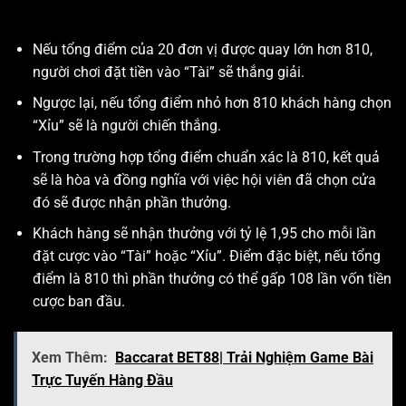
Nếu tổng điểm của 20 đơn vị được quay lớn hơn 810,
người chơi đặt tiền vào “Tài” sẽ thắng giải.
Ngược lại, nếu tổng điểm nhỏ hơn 810 khách hàng chọn
“Xỉu” sẽ là người chiến thắng.
Trong trường hợp tổng điểm chuẩn xác là 810, kết quả
sẽ là hòa và đồng nghĩa với việc hội viên đã chọn cửa
đó sẽ được nhận phần thưởng.
Khách hàng sẽ nhận thưởng với tỷ lệ 1,95 cho mỗi lần
đặt cược vào “Tài” hoặc “Xỉu”. Điểm đặc biệt, nếu tổng
điểm là 810 thì phần thưởng có thể gấp 108 lần vốn tiền
cược ban đầu.
Xem Thêm:
Baccarat BET88| Trải Nghiệm Game Bài
Trực Tuyến Hàng Đầu