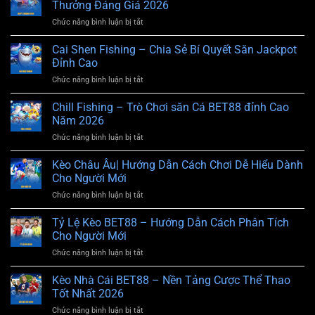
Cược
Thưởng Đáng Giá 2026
Đại
Lá|
Đỉnh
ở
Chức năng bình luận bị tắt
Quy
Cao
Happy
Tắc
Nhất
Fishing
Cai Shen Fishing – Chia Sẻ Bí Quyết Săn Jackpot
Chơi
2026
BET88
Cơ
Đỉnh Cao
–
Bản
ở
Chức năng bình luận bị tắt
Săn
Và
Cai
Bắt
Mẹo
Shen
Chill Fishing – Trò Chơi săn Cá BET88 đỉnh Cao
Lớn
Để
Fishing
Nhận
Năm 2026
Thắng
–
Thưởng
Dễ
ở
Chức năng bình luận bị tắt
Chia
Đáng
Dàng
Chill
Sẻ
Giá
Fishing
Kèo Châu Âu| Hướng Dẫn Cách Chơi Dễ Hiểu Dành
Bí
2026
–
Quyết
Cho Người Mới
Trò
Săn
ở
Chức năng bình luận bị tắt
Chơi
Jackpot
Kèo
săn
Đỉnh
Châu
Tỷ Lệ Kèo BET88 – Hướng Dẫn Cách Phân Tích
Cá
Cao
Âu|
BET88
Cho Người Mới
Hướng
đỉnh
ở
Chức năng bình luận bị tắt
Dẫn
Cao
Tỷ
Cách
Năm
Lệ
Kèo Nhà Cái BET88 – Nền Tảng Cược Thể Thao
Chơi
2026
Kèo
Dễ
Tốt Nhất 2026
BET88
Hiểu
ở
Chức năng bình luận bị tắt
–
Dành