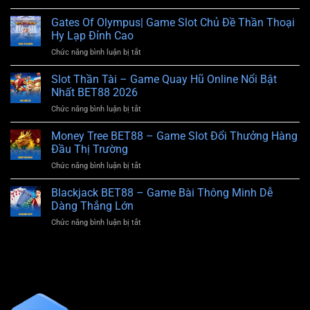
Kèo
Hướng
Cho
Nhà
Gates Of Olympus| Game Slot Chủ Đề Thần Thoại
Dẫn
Người
Cái
Cách
Hy Lạp Đỉnh Cao
Mới
BET88
Phân
ở
Chức năng bình luận bị tắt
–
Tích
Gates
Nền
Cho
Of
Slot Thần Tài – Game Quay Hũ Online Nổi Bật
Tảng
Người
Olympus|
Cược
Nhất BET88 2026
Mới
Game
Thể
ở
Chức năng bình luận bị tắt
Slot
Thao
Slot
Chủ
Tốt
Thần
Money Tree BET88 – Game Slot Đổi Thưởng Hàng
Đề
Nhất
Tài
Thần
Đầu Thị Trường
2026
–
Thoại
ở
Chức năng bình luận bị tắt
Game
Hy
Money
Quay
Lạp
Tree
Blackjack BET88 – Game Bài Thông Minh Dễ
Hũ
Đỉnh
BET88
Online
Dàng Thắng Lớn
Cao
–
Nổi
ở
Chức năng bình luận bị tắt
Game
Bật
Blackjack
Slot
Nhất
BET88
Đổi
BET88
–
Thưởng
2026
Game
Hàng
Bài
Đầu
Thông
Thị
Minh
Trường