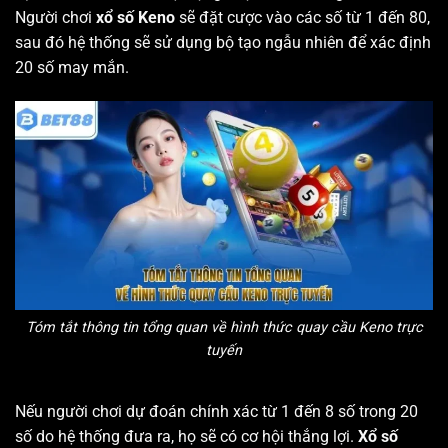
Người chơi
xổ số Keno
sẽ đặt cược vào các số từ 1 đến 80,
sau đó hệ thống sẽ sử dụng bộ tạo ngẫu nhiên để xác định
20 số may mắn.
Tóm tắt thông tin tổng quan về hình thức quay cầu Keno trực
tuyến
Nếu người chơi dự đoán chính xác từ 1 đến 8 số trong 20
số do hệ thống đưa ra, họ sẽ có cơ hội thắng lợi.
Xổ số