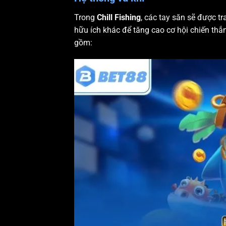
Trong
Chill Fishing
, các tay săn sẽ được t
hữu ích khác để tăng cao cơ hội chiến thắn
gồm: