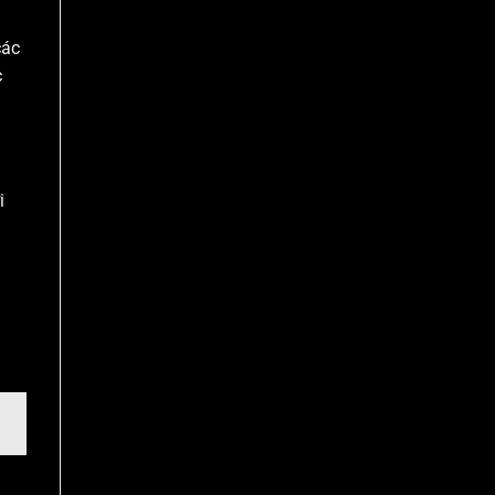
các
c
i