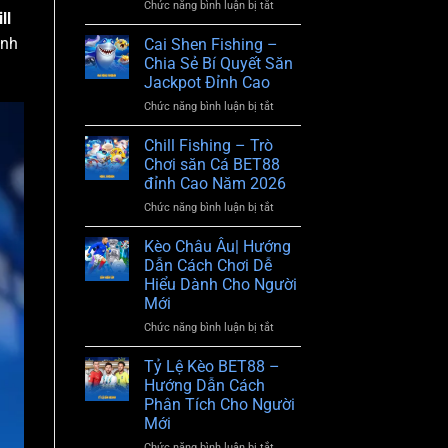
Chơi
ở
Chức năng bình luận bị tắt
ll
Cơ
Happy
Bản
Fishing
inh
Cai Shen Fishing –
Và
BET88
Chia Sẻ Bí Quyết Săn
Mẹo
–
Jackpot Đỉnh Cao
Để
Săn
Thắng
ở
Chức năng bình luận bị tắt
Bắt
Dễ
Cai
Lớn
Dàng
Shen
Nhận
Chill Fishing – Trò
Fishing
Thưởng
Chơi săn Cá BET88
–
Đáng
đỉnh Cao Năm 2026
Chia
Giá
ở
Chức năng bình luận bị tắt
Sẻ
2026
Chill
Bí
Fishing
Quyết
Kèo Châu Âu| Hướng
–
Săn
Dẫn Cách Chơi Dễ
Trò
Jackpot
Hiểu Dành Cho Người
Chơi
Đỉnh
Mới
săn
Cao
Cá
ở
Chức năng bình luận bị tắt
BET88
Kèo
đỉnh
Châu
Tỷ Lệ Kèo BET88 –
Cao
Âu|
Hướng Dẫn Cách
Năm
Hướng
Phân Tích Cho Người
2026
Dẫn
Mới
Cách
Chơi
ở
Chức năng bình luận bị tắt