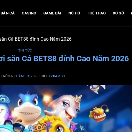
BẮN CÁ
CASINO
GAME BÀI
NỔ HŨ
THỂ THAO
XỔ SỐ
ơi săn Cá BET88 đỉnh Cao Năm 2026
TIN TỨC
Chơi săn Cá BET88 đỉnh Cao Năm 2026
G TRÊN
6 THÁNG 3, 2026
BỞI
CTVBAMBO