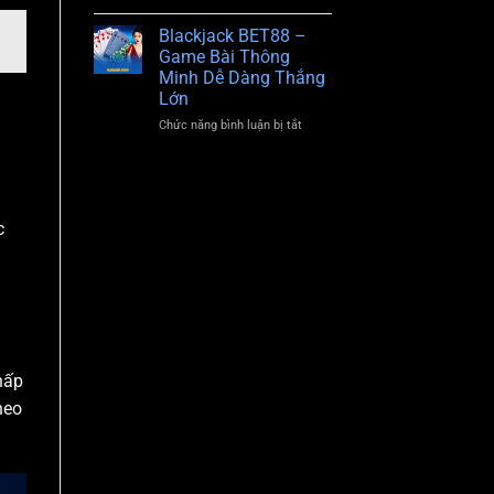
Online
Money
Nổi
Tree
Blackjack BET88 –
Bật
BET88
Game Bài Thông
Nhất
–
Minh Dễ Dàng Thắng
BET88
Game
Lớn
2026
Slot
Đổi
ở
Chức năng bình luận bị tắt
Thưởng
Blackjack
Hàng
BET88
Đầu
–
Thị
Game
Trường
Bài
c
Thông
Minh
Dễ
Dàng
Thắng
Lớn
hấp
heo