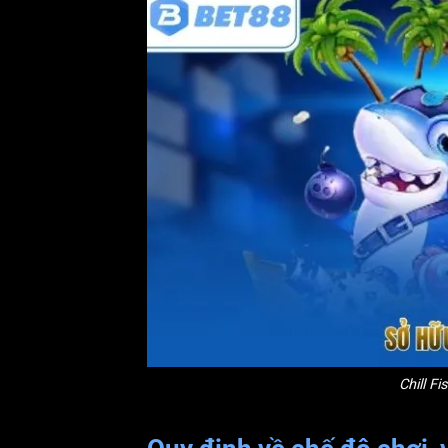
Chill F