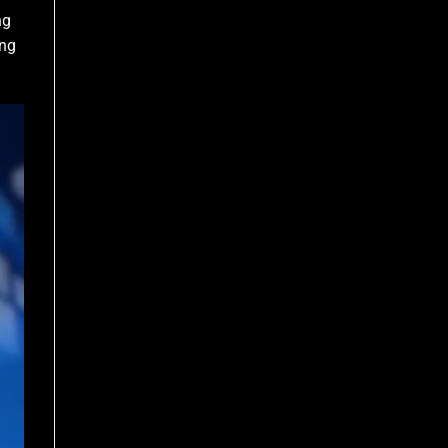
ng
ông