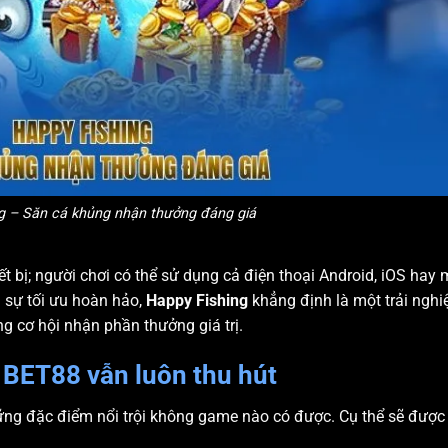
g – Săn cá khủng nhận thưởng đáng giá
iết bị; người chơi có thể sử dụng cả điện thoại Android, iOS hay
i sự tối ưu hoàn hảo,
Happy Fishing
khẳng định là một trải ngh
ăng cơ hội nhận phần thưởng giá trị.
 BET88 vẫn luôn thu hút
ững đặc điểm nổi trội không game nào có được. Cụ thể sẽ được