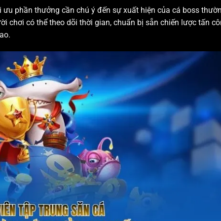
i ưu phần thưởng cần chú ý đến sự xuất hiện của cá boss thườ
i chơi có thể theo dõi thời gian, chuẩn bị sẵn chiến lược tấn c
cao.