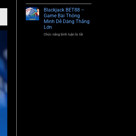
Online
Money
Nổi
Tree
Blackjack BET88 –
Bật
BET88
Game Bài Thông
Nhất
–
Minh Dễ Dàng Thắng
BET88
Game
Lớn
2026
Slot
Đổi
ở
Chức năng bình luận bị tắt
Thưởng
Blackjack
Hàng
BET88
Đầu
–
Thị
Game
Trường
Bài
Thông
Minh
Dễ
Dàng
Thắng
Lớn