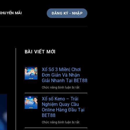
KHUYẾN MÃI
ĐĂNG KÝ - NHẬP
BÀI VIẾT MỚI
Xổ Số 3 Miền| Chơi
Đơn Giản Và Nhận
Giải Nhanh Tại BET88
ở
Chức năng bình luận bị tắt
Xổ
Số
Xổ số Keno – Trải
3
Nghiệm Quay Cầu
Miền|
Online Hàng Đầu Tại
Chơi
BET88
Đơn
Giản
ở
Chức năng bình luận bị tắt
Và
Xổ