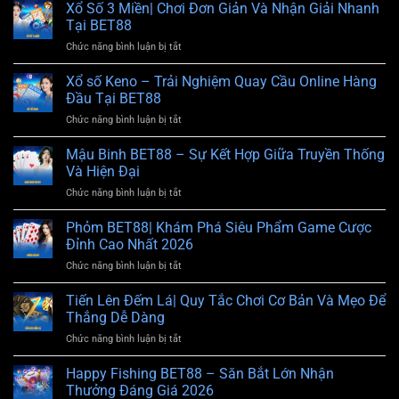
Xổ Số 3 Miền| Chơi Đơn Giản Và Nhận Giải Nhanh
Tại BET88
ở
Chức năng bình luận bị tắt
Xổ
Số
Xổ số Keno – Trải Nghiệm Quay Cầu Online Hàng
3
Đầu Tại BET88
Miền|
ở
Chức năng bình luận bị tắt
Chơi
Xổ
Đơn
số
Mậu Binh BET88 – Sự Kết Hợp Giữa Truyền Thống
Giản
Keno
Và
Và Hiện Đại
–
Nhận
ở
Chức năng bình luận bị tắt
Trải
Giải
Mậu
Nghiệm
Nhanh
Binh
Phỏm BET88| Khám Phá Siêu Phẩm Game Cược
Quay
Tại
BET88
Cầu
Đỉnh Cao Nhất 2026
BET88
–
Online
ở
Chức năng bình luận bị tắt
Sự
Hàng
Phỏm
Kết
Đầu
BET88|
Tiến Lên Đếm Lá| Quy Tắc Chơi Cơ Bản Và Mẹo Để
Hợp
Tại
Khám
Giữa
Thắng Dễ Dàng
BET88
Phá
Truyền
ở
Chức năng bình luận bị tắt
Siêu
Thống
Tiến
Phẩm
Và
Lên
Happy Fishing BET88 – Săn Bắt Lớn Nhận
Game
Hiện
Đếm
Cược
Thưởng Đáng Giá 2026
Đại
Lá|