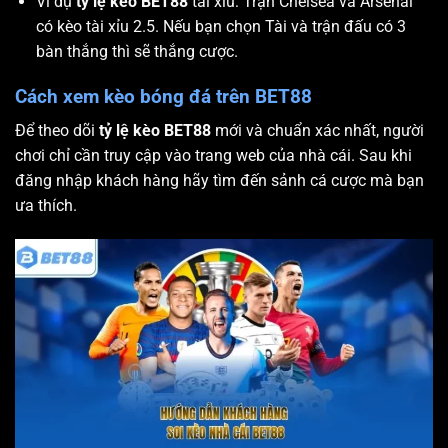
Ví dụ
tỷ lệ kèo BET88
tài xỉu: Trận Chelsea và Arsenal
có kèo tài xỉu 2.5. Nếu bạn chọn Tài và trận đấu có 3
bàn thắng thì sẽ thắng cược.
Cách xem kèo bóng đá trên BET88
Để theo dõi
tỷ lệ kèo BET88
mới và chuẩn xác nhất, người
chơi chỉ cần truy cập vào trang web của nhà cái. Sau khi
đăng nhập khách hàng hãy tìm đến sảnh cá cược mà bạn
ưa thích.