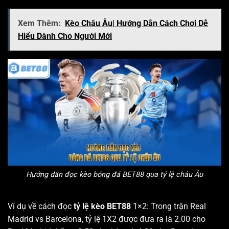
Xem Thêm:
Kèo Châu Âu| Hướng Dẫn Cách Chơi Dễ
Hiểu Dành Cho Người Mới
Hướng dẫn đọc kèo bóng đá BET88 qua tỷ lệ châu Âu
Ví dụ về cách đọc
tỷ lệ kèo BET88
1×2: Trong trận Real
Madrid vs Barcelona, tỷ lệ 1X2 được đưa ra là 2.00 cho