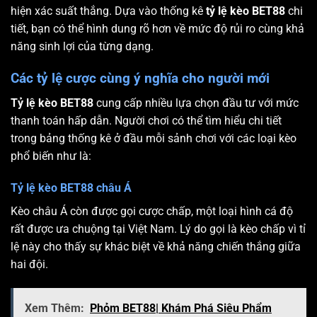
hiện xác suất thắng. Dựa vào thống kê
tỷ lệ kèo BET88
chi
tiết, bạn có thể hình dung rõ hơn về mức độ rủi ro cùng khả
năng sinh lợi của từng dạng.
Các tỷ lệ cược cùng ý nghĩa cho người mới
Tỷ lệ kèo BET88
cung cấp nhiều lựa chọn đầu tư với mức
thanh toán hấp dẫn. Người chơi có thể tìm hiểu chi tiết
trong bảng thống kê ở đầu mỗi sảnh chơi với các loại kèo
phổ biến như là:
Tỷ lệ kèo BET88 châu Á
Kèo châu Á còn được gọi cược chấp, một loại hình cá độ
rất được ưa chuộng tại Việt Nam. Lý do gọi là kèo chấp vì tỉ
lệ này cho thấy sự khác biệt về khả năng chiến thắng giữa
hai đội.
Xem Thêm:
Phỏm BET88| Khám Phá Siêu Phẩm