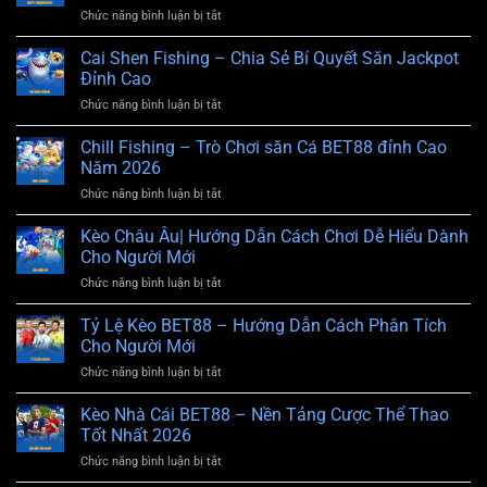
Đỉnh
ở
Chức năng bình luận bị tắt
Quy
Cao
Happy
Tắc
Nhất
Fishing
Cai Shen Fishing – Chia Sẻ Bí Quyết Săn Jackpot
Chơi
2026
BET88
Cơ
Đỉnh Cao
–
Bản
ở
Chức năng bình luận bị tắt
Săn
Và
Cai
Bắt
Mẹo
Shen
Chill Fishing – Trò Chơi săn Cá BET88 đỉnh Cao
Lớn
Để
Fishing
Nhận
Năm 2026
Thắng
–
Thưởng
Dễ
ở
Chức năng bình luận bị tắt
Chia
Đáng
Dàng
Chill
Sẻ
Giá
Fishing
Kèo Châu Âu| Hướng Dẫn Cách Chơi Dễ Hiểu Dành
Bí
2026
–
Quyết
Cho Người Mới
Trò
Săn
ở
Chức năng bình luận bị tắt
Chơi
Jackpot
Kèo
săn
Đỉnh
Châu
Tỷ Lệ Kèo BET88 – Hướng Dẫn Cách Phân Tích
Cá
Cao
Âu|
BET88
Cho Người Mới
Hướng
đỉnh
ở
Chức năng bình luận bị tắt
Dẫn
Cao
Tỷ
Cách
Năm
Lệ
Kèo Nhà Cái BET88 – Nền Tảng Cược Thể Thao
Chơi
2026
Kèo
Dễ
Tốt Nhất 2026
BET88
Hiểu
ở
Chức năng bình luận bị tắt
–
Dành
Kèo
Hướng
Cho