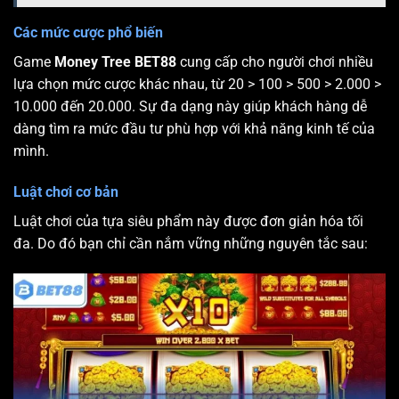
Các mức cược phổ biến
Game
Money Tree BET88
cung cấp cho người chơi nhiều
lựa chọn mức cược khác nhau, từ 20 > 100 > 500 > 2.000 >
10.000 đến 20.000. Sự đa dạng này giúp khách hàng dễ
dàng tìm ra mức đầu tư phù hợp với khả năng kinh tế của
mình.
Luật chơi cơ bản
Luật chơi của tựa siêu phẩm này được đơn giản hóa tối
đa. Do đó bạn chỉ cần nắm vững những nguyên tắc sau: