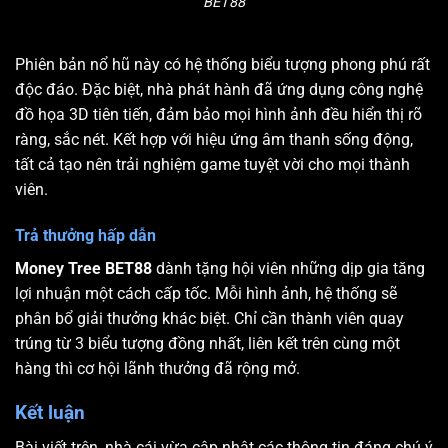
BET88
Phiên bản nổ hũ này có hệ thống biểu tượng phong phú rất
độc đáo. Đặc biệt, nhà phát hành đã ứng dụng công nghệ
đồ họa 3D tiên tiến, đảm bảo mọi hình ảnh đều hiển thị rõ
ràng, sắc nét. Kết hợp với hiệu ứng âm thanh sống động,
tất cả tạo nên trải nghiệm game tuyệt vời cho mọi thành
viên.
Trả thưởng hấp dẫn
Money Tree BET88
dành tặng hội viên những dịp gia tăng
lợi nhuận một cách cấp tốc. Mỗi hình ảnh, hệ thống sẽ
phân bổ giải thưởng khác biệt. Chỉ cần thành viên quay
trúng từ 3 biểu tượng đồng nhất, liên kết trên cùng một
hàng thì cơ hội lãnh thưởng đã rộng mở.
Kết luận
Bài viết trên, nhà cái vừa cập nhật các thông tin đáng chú ý