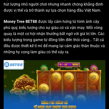
hút lượng nhỏ người chơi nhưng nhanh chóng khẳng định
được vị thế và trở thành sự lựa chọn hàng đầu Việt Nam.
Money Tree BET88
được lấy cảm hứng từ hình ảnh cây
phú quý, biểu tượng cho sự giàu có và vận may. Mỗi vòng
quay là một cơ hội nhận thưởng bất ngờ với giá trị lớn. Các
biểu tượng trong game từ đồng tiền đến thỏi vàng… Tất cả
đều được thiết kế tỉ mỉ để mang lại cảm giác thân thuộc và
những hy vọng làm giàu có thể xảy ra.