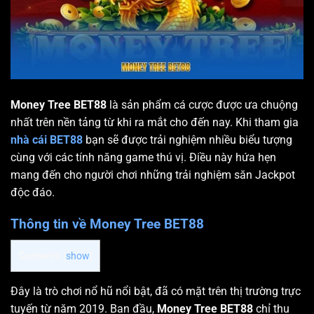
Money Tree BET88
là sản phẩm cá cược được ưa chuộng
nhất trên nền tảng từ khi ra mắt cho đến nay. Khi tham gia
nhà cái BET88
bạn sẽ được trải nghiệm nhiều biểu tượng
cùng với các tính năng game thú vị. Điều này hứa hẹn
mang đến cho người chơi những trải nghiệm săn Jackpot
độc đáo.
Thông tin về Money Tree BET88
Contents
[
show
]
Đây là trò chơi nổ hũ nổi bật, đã có mặt trên thị trường trực
tuyến từ năm 2019. Ban đầu,
Money Tree BET88
chỉ thu