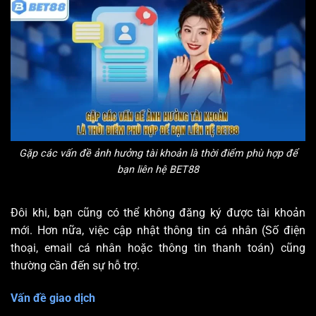
Gặp các vấn đề ảnh hưởng tài khoản là thời điểm phù hợp để
bạn liên hệ BET88
Đôi khi, bạn cũng có thể không đăng ký được tài khoản
mới. Hơn nữa, việc cập nhật thông tin cá nhân (Số điện
thoại, email cá nhân hoặc thông tin thanh toán) cũng
thường cần đến sự hỗ trợ.
Vấn đề giao dịch