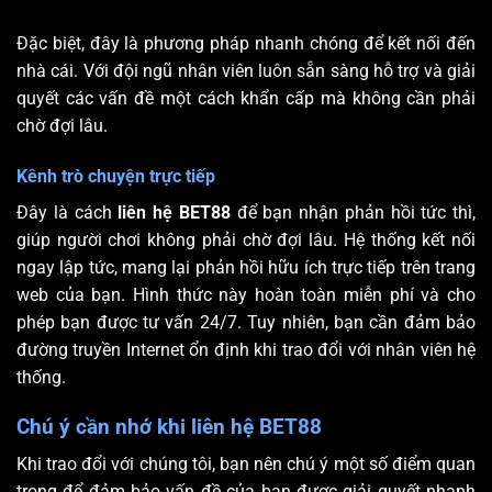
Đặc biệt, đây là phương pháp nhanh chóng để kết nối đến
nhà cái. Với đội ngũ nhân viên luôn sẵn sàng hỗ trợ và giải
quyết các vấn đề một cách khẩn cấp mà không cần phải
chờ đợi lâu.
Kênh trò chuyện trực tiếp
Đây là cách
liên hệ BET88
để bạn nhận phản hồi tức thì,
giúp người chơi không phải chờ đợi lâu. Hệ thống kết nối
ngay lập tức, mang lại phản hồi hữu ích trực tiếp trên trang
web của bạn. Hình thức này hoàn toàn miễn phí và cho
phép bạn được tư vấn 24/7. Tuy nhiên, bạn cần đảm bảo
đường truyền Internet ổn định khi trao đổi với nhân viên hệ
thống.
Chú ý cần nhớ khi liên hệ BET88
Khi trao đổi với chúng tôi, bạn nên chú ý một số điểm quan
trọng để đảm bảo vấn đề của bạn được giải quyết nhanh