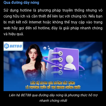
Qua đường dây nóng
Sử dụng hotline là phương pháp truyền thống nhưng vô
cùng hữu ích và cần thiết để liên lạc với chúng tôi. Nếu bạn
bị mất kết nối Internet hoặc không thể truy cập vào trang
web hãy gọi đến số hotline, đây là giải pháp nhanh chóng
và hiệu quả.
Liên hệ BET88 qua đường dây nóng là phương thức hỗ trợ
nhanh chóng nhất