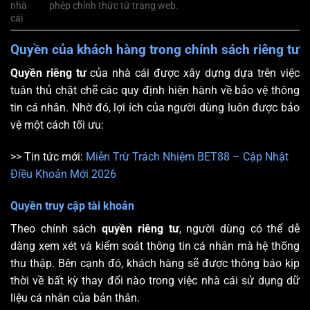
nhà
phép chính thức từ trang web.
cái
Quyền của khách hàng trong chính sách riêng tư
Quyền riêng tư
của nhà cái được xây dựng dựa trên việc
tuân thủ chặt chẽ các quy định hiện hành về bảo vệ thông
tin cá nhân. Nhờ đó, lợi ích của người dùng luôn được bảo
vệ một cách tối ưu:
>> Tin tức mới:
Miễn Trừ Trách Nhiệm BET88 – Cập Nhật
Điều Khoản Mới 2026
Quyền truy cập tài khoản
Theo chính sách
quyền riêng tư
, người dùng có thể dễ
dàng xem xét và kiểm soát thông tin cá nhân mà hệ thống
thu thập. Bên cạnh đó, khách hàng sẽ được thông báo kịp
thời về bất kỳ thay đổi nào trong việc nhà cái sử dụng dữ
liệu cá nhân của bản thân.