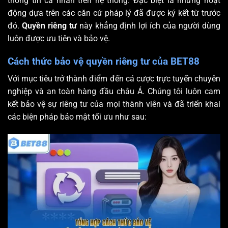
thông tin cá nhân trên hệ thống. Đặc biệt là những hoạt
động dựa trên các căn cứ pháp lý đã được ký kết từ trước
đó.
Quyền riêng tư
này khẳng định lợi ích của người dùng
luôn được ưu tiên và bảo vệ.
Cách thức bảo vệ quyền riêng tư của BET88
Với mục tiêu trở thành điểm đến cá cược trực tuyến chuyên
nghiệp và an toàn hàng đầu châu Á. Chúng tôi luôn cam
kết bảo vệ sự riêng tư của mọi thành viên và đã triển khai
các biện pháp bảo mật tối ưu như sau: