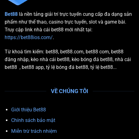
Bet88
là nền tảng giải trí trực tuyến cung cấp đa dạng sản
phẩm như thể thao, casino trực tuyến, slot và game bài.
Truy cập link nhà cái bet88 mới nhất tại:
https://bet88ios.com/
.
Từ khoá tìm kiếm: bet88, bet88.com, bet88 com, bet88
đăng nhập, kèo nhà cái bet88, kèo bóng đá bet88, nhà cái
bet88 , bet88 app, tỷ lệ bóng đá bet88, tỷ lệ bet88...
VỀ CHÚNG TÔI
Giới thiệu Bet88
Chính sách bảo mật
Miễn trừ trách nhiệm