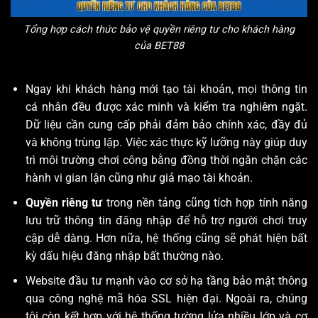
Tổng hợp cách thức bảo vệ quyền riêng tư cho khách hàng
của BET88
Ngay khi khách hàng mới tạo tài khoản, mọi thông tin
cá nhân đều được xác minh và kiểm tra nghiêm ngặt.
Dữ liệu cần cung cấp phải đảm bảo chính xác, đầy đủ
và không trùng lặp. Việc xác thực kỹ lưỡng này giúp duy
trì môi trường chơi công bằng đồng thời ngăn chặn các
hành vi gian lận cũng như giả mạo tài khoản.
Quyền riêng tư
trong nền tảng cũng tích hợp tính năng
lưu trữ thông tin đăng nhập để hỗ trợ người chơi truy
cập dễ dàng. Hơn nữa, hệ thống cũng sẽ phát hiện bất
kỳ dấu hiệu đăng nhập bất thường nào.
Website đầu tư mạnh vào cơ sở hạ tầng bảo mật thông
qua công nghệ mã hóa SSL hiện đại. Ngoài ra, chúng
tôi còn kết hợp với hệ thống tường lửa nhiều lớp và cơ