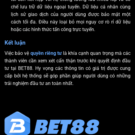
chế lưu trữ dữ liệu ngoại tuyến. Dữ liệu cá nhân cùng
lịch sử giao dịch của người dùng được bảo mật một
cách tối đa. Điều này loại bỏ mọi nguy cơ rò rỉ dữ liệu
hoặc các hình thức tấn công trực tuyến.
Kết luận
Việc bảo vệ
quyền riêng tư
là khía cạnh quan trọng mà các
thành viên cần xem xét cẩn thận trước khi quyết định đầu
tư tại BET88. Hy vọng các thông tin có giá trị được cung
cấp bởi hệ thống sẽ góp phần giúp người dùng có những
trải nghiệm đầu tư an toàn nhất.