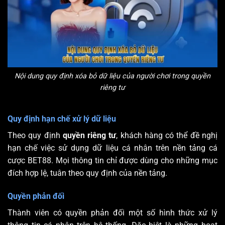
Nội dung quy định xóa bỏ dữ liệu của người chơi trong quyền
riêng tư
Quy định hạn chế xử lý dữ liệu
Theo quy định
quyền riêng tư
, khách hàng có thể đề nghị
hạn chế việc sử dụng dữ liệu cá nhân trên nền tảng cá
cược BET88. Mọi thông tin chỉ được dùng cho những mục
đích hợp lệ, tuân theo quy định của nền tảng.
Quyền phản đối
Thành viên có quyền phản đối một số hình thức xử lý