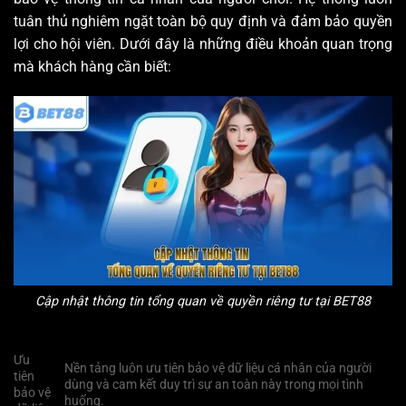
tuân thủ nghiêm ngặt toàn bộ quy định và đảm bảo quyền
lợi cho hội viên. Dưới đây là những điều khoản quan trọng
mà khách hàng cần biết:
Cập nhật thông tin tổng quan về quyền riêng tư tại BET88
Ưu
Nền tảng luôn ưu tiên bảo vệ dữ liệu cá nhân của người
tiên
dùng và cam kết duy trì sự an toàn này trong mọi tình
bảo vệ
huống.