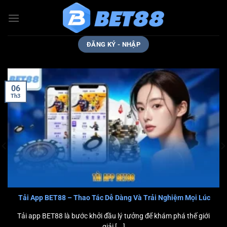
Chuyển
đến
nội
dung
ĐĂNG KÝ - NHẬP
06
Th3
Tải App BET88 – Thao Tác Dễ Dàng Và Trải Nghiệm Mọi Lúc
Tải app BET88 là bước khởi đầu lý tưởng để khám phá thế giới
giải [...]