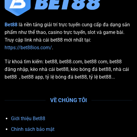
Bet88
là nền tảng giải trí trực tuyến cung cấp đa dạng sản
phẩm như thể thao, casino trực tuyến, slot và game bài.
Truy cập link nhà cái bet88 mới nhất tại:
https://bet88ios.com/
.
Từ khoá tìm kiếm: bet88, bet88.com, bet88 com, bet88
đăng nhập, kèo nhà cái bet88, kèo bóng đá bet88, nhà cái
bet88 , bet88 app, tỷ lệ bóng đá bet88, tỷ lệ bet88...
VỀ CHÚNG TÔI
Giới thiệu Bet88
Chính sách bảo mật