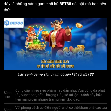
đây là những sảnh game
nổ hũ BET88
nổi bật mà bạn nên
thử:
Các sảnh game slot uy tín có liên kết với BET88
Cung cấp nhiều siêu phẩm hấp dẫn như: Vua bóng đá phát
Sảnh
tài, Super Ace, bến Thượng Hải, Hổ tài lộc… Sảnh này hứa
JDB
hẹn mang đến những trải nghiệm độc đáo.
Với phong cách cổ điển, người chơi có thể khám phá các tựa
Sảnh