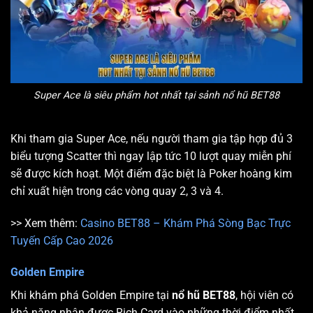
Super Ace là siêu phẩm hot nhất tại sảnh nổ hũ BET88
Khi tham gia Super Ace, nếu người tham gia tập hợp đủ 3
biểu tượng Scatter thì ngay lập tức 10 lượt quay miễn phí
sẽ được kích hoạt. Một điểm đặc biệt là Poker hoàng kim
chỉ xuất hiện trong các vòng quay 2, 3 và 4.
>> Xem thêm:
Casino BET88 – Khám Phá Sòng Bạc Trực
Tuyến Cấp Cao 2026
Golden Empire
Khi khám phá Golden Empire tại
nổ hũ BET88
, hội viên có
khả năng nhận được Rich Card vào những thời điểm nhất