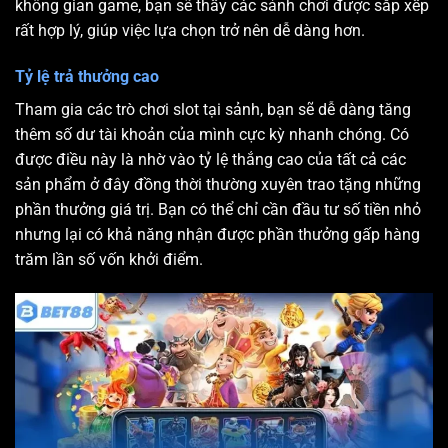
không gian game, bạn sẽ thấy các sảnh chơi được sắp xếp
rất hợp lý, giúp việc lựa chọn trở nên dễ dàng hơn.
Tỷ lệ trả thưởng cao
Tham gia các trò chơi slot tại sảnh, bạn sẽ dễ dàng tăng
thêm số dư tài khoản của mình cực kỳ nhanh chóng. Có
được điều này là nhờ vào tỷ lệ thắng cao của tất cả các
sản phẩm ở đây đồng thời thường xuyên trao tặng những
phần thưởng giá trị. Bạn có thể chỉ cần đầu tư số tiền nhỏ
nhưng lại có khả năng nhận được phần thưởng gấp hàng
trăm lần số vốn khởi điểm.