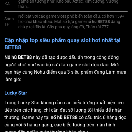
game ấn tượng như: Kho báu Aztec, Kim cương, Vương
KA
thần,…
Nổi bật với các game Slots phổ biến toàn cầu, có hơn 159+
Sảnh
trò chơi khác nhau. Một số tựa game
nổ hũ BET88
đáng
TP
chú ý tại đây là: Cây phú quý, ông đồ, Thần tài 777,…
Cập nhập top siêu phẩm quay slot hot nhất tại
BET88
Nổ hũ BET88
này đã tạo được dấu ấn trong cộng đồng
người chơi nhờ vào bộ sưu tập game slot độc đáo. Mời
bạn hãy cùng Nohu điểm qua 3 siêu phẩm đang Làm mưa
làm gió:
Lucky Star
Trong Lucky Star không cần các biểu tượng xuất hiện liên
tiếp trên các hàng, chỉ cần đạt số lượng tối thiểu để nhận
thưởng. Game này tại
nổ hũ BET88
có cấu trúc 6 hàng dọc
cùng với 5 hàng ngang, các biểu tượng trên màn hình