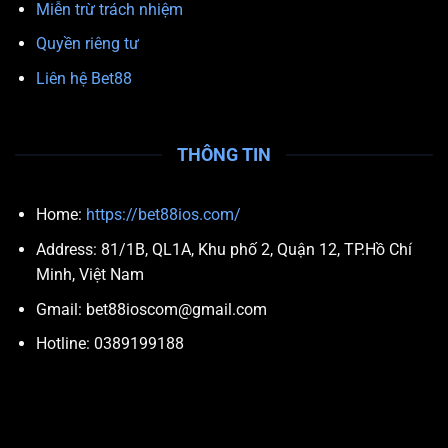
Miễn trừ trách nhiệm
Quyền riêng tư
Liên hệ Bet88
THÔNG TIN
Home:
https://bet88ios.com/
Address: 81/1B, QL1A, Khu phố 2, Quận 12, TP.Hồ Chí
Minh, Việt Nam
Gmail:
bet88ioscom@gmail.com
Hotline: 0389199188