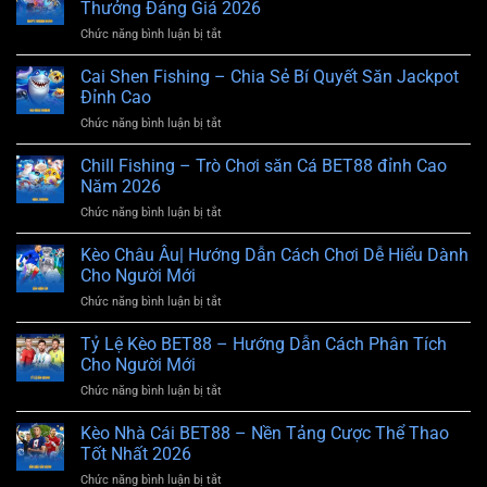
Cược
Thưởng Đáng Giá 2026
Đại
Lá|
Đỉnh
ở
Chức năng bình luận bị tắt
Quy
Cao
Happy
Tắc
Nhất
Fishing
Cai Shen Fishing – Chia Sẻ Bí Quyết Săn Jackpot
Chơi
2026
BET88
Cơ
Đỉnh Cao
–
Bản
ở
Chức năng bình luận bị tắt
Săn
Và
Cai
Bắt
Mẹo
Shen
Chill Fishing – Trò Chơi săn Cá BET88 đỉnh Cao
Lớn
Để
Fishing
Nhận
Năm 2026
Thắng
–
Thưởng
Dễ
ở
Chức năng bình luận bị tắt
Chia
Đáng
Dàng
Chill
Sẻ
Giá
Fishing
Kèo Châu Âu| Hướng Dẫn Cách Chơi Dễ Hiểu Dành
Bí
2026
–
Quyết
Cho Người Mới
Trò
Săn
ở
Chức năng bình luận bị tắt
Chơi
Jackpot
Kèo
săn
Đỉnh
Châu
Tỷ Lệ Kèo BET88 – Hướng Dẫn Cách Phân Tích
Cá
Cao
Âu|
BET88
Cho Người Mới
Hướng
đỉnh
ở
Chức năng bình luận bị tắt
Dẫn
Cao
Tỷ
Cách
Năm
Lệ
Kèo Nhà Cái BET88 – Nền Tảng Cược Thể Thao
Chơi
2026
Kèo
Dễ
Tốt Nhất 2026
BET88
Hiểu
ở
Chức năng bình luận bị tắt
–
Dành