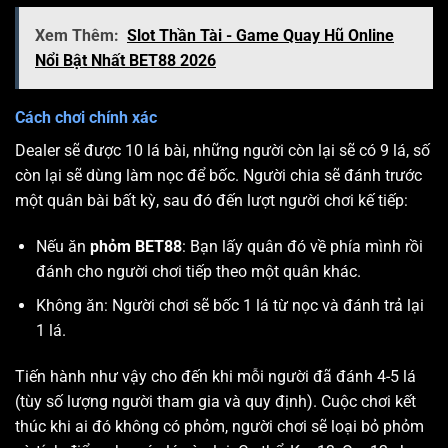
Xem Thêm:
Slot Thần Tài - Game Quay Hũ Online
Nổi Bật Nhất BET88 2026
Cách chơi chính xác
Dealer sẽ được 10 lá bài, những người còn lại sẽ có 9 lá, số
còn lại sẽ dùng làm nọc để bốc. Người chia sẽ đánh trước
một quân bài bất kỳ, sau đó đến lượt người chơi kế tiếp:
Nếu ăn
phỏm BET88
: Bạn lấy quân đó về phía mình rồi
đánh cho người chơi tiếp theo một quân khác.
Không ăn: Người chơi sẽ bốc 1 lá từ nọc và đánh trả lại
1 lá.
Tiến hành như vậy cho đến khi mỗi người đã đánh 4-5 lá
(tùy số lượng người tham gia và quy định). Cuộc chơi kết
thúc khi ai đó không có phỏm, người chơi sẽ loại bỏ phỏm