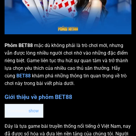
Phỏm BET88
mặc dù không phải là trò chơi mới, nhưng
vẫn được lòng nhiều người chơi nhờ vào những đặc điểm
riêng biệt. Game liên tục thu hút sự quan tâm và trở thành
lựa chọn yêu thích của nhiều cao thủ săn thưởng. Hãy
cùng
BET88
khám phá những thông tin quan trọng về trò
chơi này trong bài viết phía dưới.
Giới thiệu về phỏm BET88
Contents
[
show
]
Đây là tựa game bài truyền thống nổi tiếng ở Việt Nam, nay
đã được số hóa và đưa lên nền tảng của chúng tôi. Người