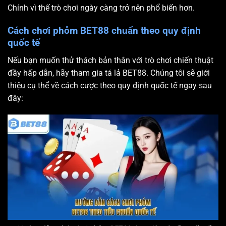
Chính vì thế trò chơi ngày càng trở nên phổ biến hơn.
Cách chơi phỏm BET88 chuẩn theo quy định
quốc tế
Nếu bạn muốn thử thách bản thân với trò chơi chiến thuật
đầy hấp dẫn, hãy tham gia tá lả BET88. Chúng tôi sẽ giới
thiệu cụ thể về cách cược theo quy định quốc tế ngay sau
đây: