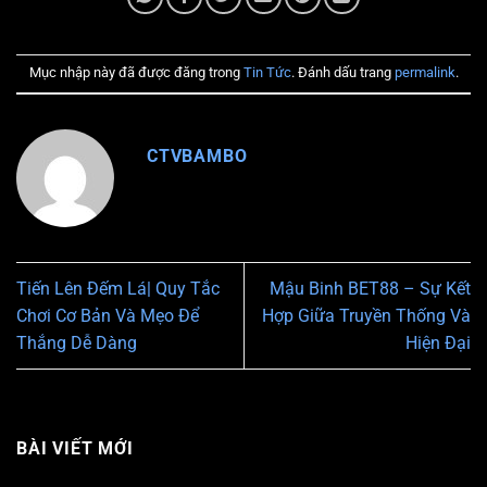
Mục nhập này đã được đăng trong
Tin Tức
. Đánh dấu trang
permalink
.
CTVBAMBO
Tiến Lên Đếm Lá| Quy Tắc
Mậu Binh BET88 – Sự Kết
Chơi Cơ Bản Và Mẹo Để
Hợp Giữa Truyền Thống Và
Thắng Dễ Dàng
Hiện Đại
BÀI VIẾT MỚI