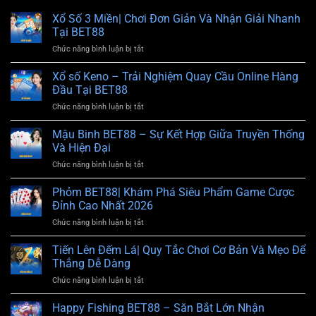
Xổ Số 3 Miền| Chơi Đơn Giản Và Nhận Giải Nhanh
Tại BET88
ở
Chức năng bình luận bị tắt
Xổ
Số
Xổ số Keno – Trải Nghiệm Quay Cầu Online Hàng
3
Đầu Tại BET88
Miền|
ở
Chức năng bình luận bị tắt
Chơi
Xổ
Đơn
số
Mậu Binh BET88 – Sự Kết Hợp Giữa Truyền Thống
Giản
Keno
Và
Và Hiện Đại
–
Nhận
ở
Chức năng bình luận bị tắt
Trải
Giải
Mậu
Nghiệm
Nhanh
Binh
Phỏm BET88| Khám Phá Siêu Phẩm Game Cược
Quay
Tại
BET88
Cầu
Đỉnh Cao Nhất 2026
BET88
–
Online
ở
Chức năng bình luận bị tắt
Sự
Hàng
Phỏm
Kết
Đầu
BET88|
Tiến Lên Đếm Lá| Quy Tắc Chơi Cơ Bản Và Mẹo Để
Hợp
Tại
Khám
Giữa
Thắng Dễ Dàng
BET88
Phá
Truyền
ở
Chức năng bình luận bị tắt
Siêu
Thống
Tiến
Phẩm
Và
Lên
Happy Fishing BET88 – Săn Bắt Lớn Nhận
Game
Hiện
Đếm