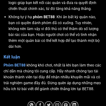
logic giúp bạn kết nối các quân và đưa ra quyết định
chiến thuật chính xác, từ đó tăng khả năng thắng.
Không tự ý hạ
phỏm BET88
: Khi ăn bất kỳ quân nào,
bạn có quyền đánh phỏm đã có xuống. Tuy nhiên,
không nên làm vậy vì đối thủ có thể thăm dò số lượng
bài rác của bạn. Hoặc người chơi có thể vô tình nhận
thêm một quân bài có thể kết hợp để tạo thành một bộ
dài hơn.
Kết luận
Phỏm BET88
không khó chơi, nhất là khi bạn làm theo các
chỉ dẫn mà chúng tôi cung cấp. Hãy nhanh chóng tạo tài
khoản thành viên tại đây để nhận nhiều khuyến mãi và có
trải nghiệm game đầy đủ. Đừng quên áp dụng những mẹo
hữu ích từ bài viết để giành chiến thắng lớn tại BET88.