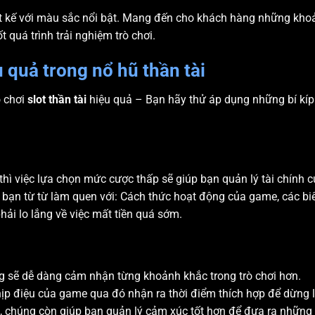
ết kế với màu sắc nổi bật. Mang đến cho khách hàng những kho
 quá trình trải nghiệm trò chơi.
 quả trong nổ hũ thần tài
 chơi
slot thần tài
hiệu quả – Bạn hãy thử áp dụng những bí kíp
thì việc lựa chọn mức cược thấp sẽ giúp bạn quản lý tài chính 
 bạn từ từ làm quen với: Cách thức hoạt động của game, các bi
ải lo lắng về việc mất tiền quá sớm.
ng sẽ dễ dàng cảm nhận từng khoảnh khắc trong trò chơi hơn.
ịp điệu của game qua đó nhận ra thời điểm thích hợp để dừng l
, chúng còn giúp bạn quản lý cảm xúc tốt hơn để đưa ra những