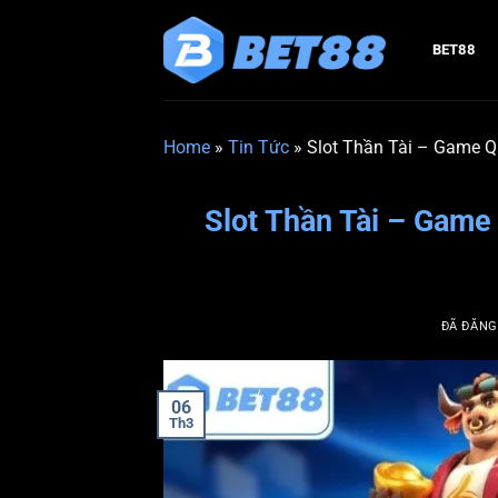
Chuyển
đến
BET88
nội
dung
Home
»
Tin Tức
»
Slot Thần Tài – Game Q
Slot Thần Tài – Game
ĐÃ ĐĂN
06
Th3