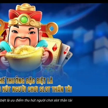
iệt là ưu điểm thu hút người chơi slot thần tài