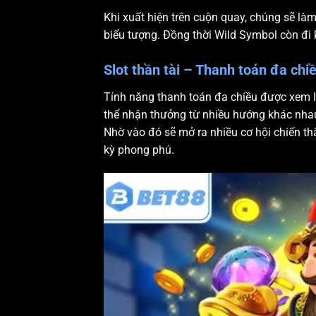
Khi xuất hiện trên cuộn quay, chúng sẽ là
biểu tượng. Đồng thời Wild Symbol còn đi
Slot thần tài – Thanh toán đa chi
Tính năng thanh toán đa chiều được xem 
thể nhận thưởng từ nhiều hướng khác nhau
Nhờ vào đó sẽ mở ra nhiều cơ hội chiến th
kỳ phong phú.