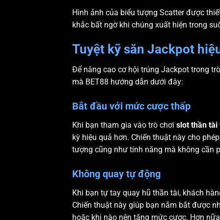
Hình ảnh của biểu tượng Scatter được thi
khắc bất ngờ khi chúng xuất hiện trong suốt
Tuyệt kỹ săn Jackpot hiệu
Để nâng cao cơ hội trúng Jackpot trong trò
mà BET88 hướng dẫn dưới đây:
Bắt đầu với mức cược thấp
Khi bạn tham gia vào trò chơi
slot thần tài
kỳ hiệu quả hơn. Chiến thuật này cho phép
tượng cũng như tính năng mà không cần ph
Không quay tự động
Khi bạn tự tay quay hũ thần tài, khách hà
Chiến thuật này giúp bạn nắm bắt được nh
hoặc khi nào nên tăng mức cược. Hơn nữa