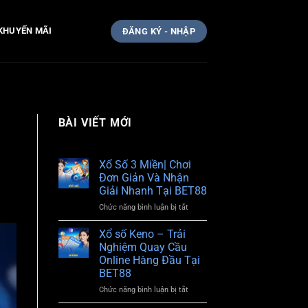
KHUYẾN MÃI
ĐĂNG KÝ - NHẬP
BÀI VIẾT MỚI
Xổ Số 3 Miền| Chơi
Đơn Giản Và Nhận
Giải Nhanh Tại BET88
ở
Chức năng bình luận bị tắt
Xổ
Số
Xổ số Keno – Trải
3
Nghiệm Quay Cầu
Miền|
Online Hàng Đầu Tại
Chơi
BET88
Đơn
Giản
ở
Chức năng bình luận bị tắt
Và
Xổ