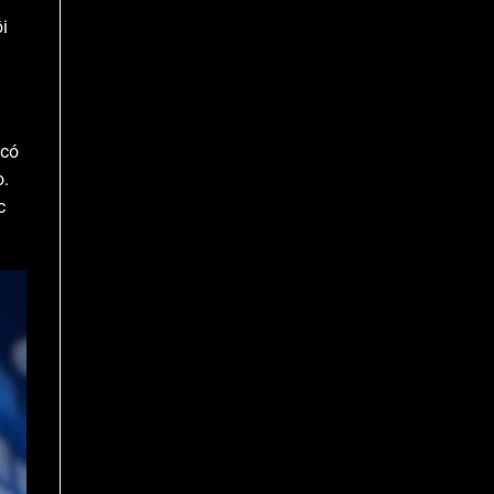
i
 có
o.
c