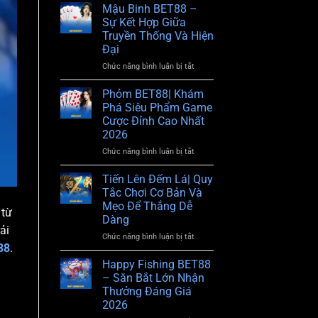
Nhận
số
Mậu Binh BET88 –
Giải
Keno
Sự Kết Hợp Giữa
Nhanh
–
Truyền Thống Và Hiện
Tại
Trải
Đại
BET88
Nghiệm
Quay
ở
Chức năng bình luận bị tắt
Cầu
Mậu
Online
Binh
Phỏm BET88| Khám
Hàng
BET88
Phá Siêu Phẩm Game
Đầu
–
Cược Đỉnh Cao Nhất
Tại
Sự
2026
BET88
Kết
Hợp
ở
Chức năng bình luận bị tắt
Giữa
Phỏm
Truyền
BET88|
Tiến Lên Đếm Lá| Quy
Thống
Khám
Tắc Chơi Cơ Bản Và
Và
Phá
Mẹo Để Thắng Dễ
 từ
Hiện
Siêu
Dàng
Đại
Phẩm
ải
Game
ở
Chức năng bình luận bị tắt
88
.
Cược
Tiến
Đỉnh
Lên
Happy Fishing BET88
Cao
Đếm
– Săn Bắt Lớn Nhận
Nhất
Lá|
Thưởng Đáng Giá
2026
Quy
2026
Tắc