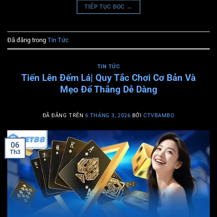
TIẾP TỤC ĐỌC
→
Đã đăng trong
Tin Tức
TIN TỨC
Tiến Lên Đếm Lá| Quy Tắc Chơi Cơ Bản Và
Mẹo Để Thắng Dễ Dàng
ĐÃ ĐĂNG TRÊN
6 THÁNG 3, 2026
BỞI
CTVBAMBO
06
Th3