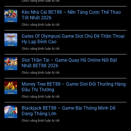
ở
Chức năng bình luận bị tắt
Dẫn
Cao
Tỷ
Cách
Năm
Lệ
Kèo Nhà Cái BET88 – Nền Tảng Cược Thể Thao
Chơi
2026
Kèo
Dễ
Tốt Nhất 2026
BET88
Hiểu
ở
Chức năng bình luận bị tắt
–
Dành
Kèo
Hướng
Cho
Nhà
Gates Of Olympus| Game Slot Chủ Đề Thần Thoại
Dẫn
Người
Cái
Cách
Hy Lạp Đỉnh Cao
Mới
BET88
Phân
ở
Chức năng bình luận bị tắt
–
Tích
Gates
Nền
Cho
Of
Slot Thần Tài – Game Quay Hũ Online Nổi Bật
Tảng
Người
Olympus|
Cược
Nhất BET88 2026
Mới
Game
Thể
ở
Chức năng bình luận bị tắt
Slot
Thao
Slot
Chủ
Tốt
Thần
Money Tree BET88 – Game Slot Đổi Thưởng Hàng
Đề
Nhất
Tài
Thần
Đầu Thị Trường
2026
–
Thoại
ở
Chức năng bình luận bị tắt
Game
Hy
Money
Quay
Lạp
Tree
Blackjack BET88 – Game Bài Thông Minh Dễ
Hũ
Đỉnh
BET88
Online
Dàng Thắng Lớn
Cao
–
Nổi
ở
Chức năng bình luận bị tắt
Game
Bật
Blackjack
Slot
Nhất
BET88