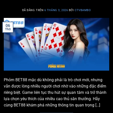
ĐÃ ĐĂNG TRÊN
6 THÁNG 3, 2026
BỞI
CTVBAMBO
06
Th3
Phỏm BET88 mặc dù không phải là trò chơi mới, nhưng
vẫn được lòng nhiều người chơi nhờ vào những đặc điểm
riêng biệt. Game liên tục thu hút sự quan tâm và trở thành
lựa chọn yêu thích của nhiều cao thủ săn thưởng. Hãy
cùng BET88 khám phá những thông tin quan trọng […]