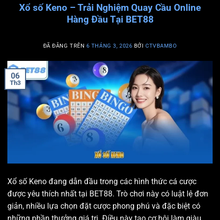
Xổ số Keno – Trải Nghiệm Quay Cầu Online
Hàng Đầu Tại BET88
ĐÃ ĐĂNG TRÊN
6 THÁNG 3, 2026
BỞI
CTVBAMBO
06
Th3
Xổ số Keno đang dẫn đầu trong các hình thức cá cược
được yêu thích nhất tại BET88. Trò chơi này có luật lệ đơn
giản, nhiều lựa chọn đặt cược phong phú và đặc biệt có
những phần thưởng giá trị. Điều này tạo cơ hội làm giàu