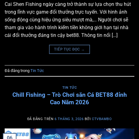
Cai Shen Fishing ngày càng trở thành sự lựa chọn thu hút
trong lĩnh vực game đổi thưởng trực tuyến. Với hình ảnh
sống động cùng hiệu ứng siêu mượt mà,… Người chơi sẽ
tham gia vào hành trình kiếm tiền không giới hạn tại nhà
cái đổi thưởng đáng tin cậy bet88. Thông tin nổi […]
TIẾP TỤC ĐỌC
→
Đã đăng trong
Tin Tức
TIN TỨC
Chill Fishing – Trò Chơi săn Cá BET88 đỉnh
Cao Năm 2026
ĐÃ ĐĂNG TRÊN
6 THÁNG 3, 2026
BỞI
CTVBAMBO
06