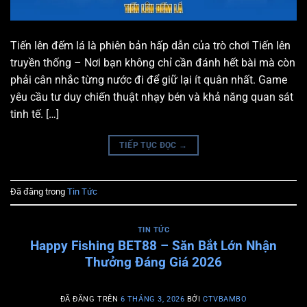
Tiến lên đếm lá là phiên bản hấp dẫn của trò chơi Tiến lên
truyền thống – Nơi bạn không chỉ cần đánh hết bài mà còn
phải cân nhắc từng nước đi để giữ lại ít quân nhất. Game
yêu cầu tư duy chiến thuật nhạy bén và khả năng quan sát
tinh tế. […]
TIẾP TỤC ĐỌC
→
Đã đăng trong
Tin Tức
TIN TỨC
Happy Fishing BET88 – Săn Bắt Lớn Nhận
Thưởng Đáng Giá 2026
ĐÃ ĐĂNG TRÊN
6 THÁNG 3, 2026
BỞI
CTVBAMBO