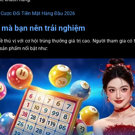
Cược Đổi Tiền Mặt Hàng Đầu 2026
8 mà bạn nên trải nghiệm
ề thú vị với cơ hội trúng thưởng giá trị cao. Người tham gia có
u sản phẩm nổi bật như: