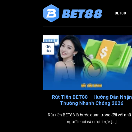
Chuyển
đến
BET88
nội
dung
06
Th3
Giản Và Nhận
Rút Tiền BET88 – Hướng Dẫn Nhận
BET88
Thưởng Nhanh Chóng 2026
í được nhiều người
Rút tiền BET88 là bước quan trọng đối với nh
.]
người chơi cá cược trực [...]