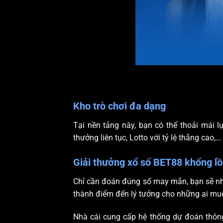
Kho trò chơi đa dạng
Tại nền tảng này, bạn có thể thoải mái l
thưởng liên tục, Lotto với tỷ lệ thắng cao
Giải thưởng xổ số BET88 khổng lồ
Chỉ cần đoán đúng số may mắn, bạn sẽ nhậ
thành điểm đến lý tưởng cho những ai mu
Nhà cái cung cấp hệ thống dự đoán thông