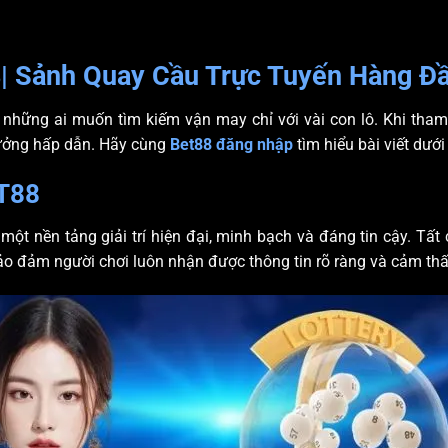
| Sảnh Quay Cầu Trực Tuyến Hàng Đầ
 những ai muốn tìm kiếm vận may chỉ với vài con lô. Khi tham 
hưởng hấp dẫn. Hãy cùng
Bet88 đăng nhập
tìm hiểu bài viết dướ
ET88
một nền tảng giải trí hiện đại, minh bạch và đáng tin cậy. Tấ
ảo đảm người chơi luôn nhận được thông tin rõ ràng và cảm thấ