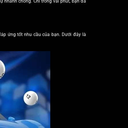
ự nhanh chóng. Chỉ trong vài phút, bạn đã
đáp ứng tốt nhu cầu của bạn. Dưới đây là