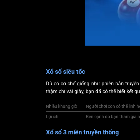
Xổ số siêu tốc
Dù có cơ chế giống như phiên bản truyền
thậm chí vài giây, bạn đã có thể biết kết 
Nhiều khung giờ
Người chơi còn có thể linh h
Lợi ích
Bên cạnh đó bạn tham gia nh
Xổ số 3 miền truyền thống