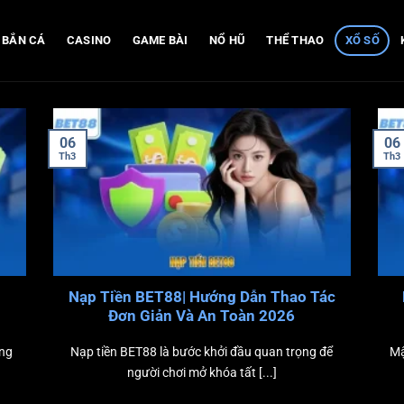
BẮN CÁ
CASINO
GAME BÀI
NỔ HŨ
THỂ THAO
XỔ SỐ
06
06
Th3
Th3
Nạp Tiền BET88| Hướng Dẫn Thao Tác
Đơn Giản Và An Toàn 2026
ững
Nạp tiền BET88 là bước khởi đầu quan trọng để
Mậ
người chơi mở khóa tất [...]