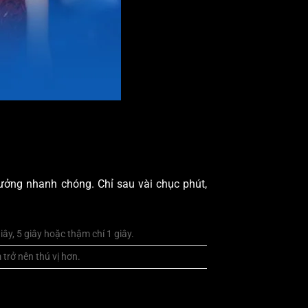
hưởng nhanh chóng. Chỉ sau vài chục phút,
ây, 5 giây hoặc thậm chí 1 giây.
trở nên thú vị hơn.