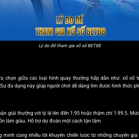
Lý do để tham gia xổ số BET88
ựa chọn giữa các loại hình quay thưởng hấp dẫn như: xổ số tr
,… Sự đa dạng này giúp người chơi dễ dàng tìm được hình thức ph
n giải thưởng với tỷ lệ lên đến 1:95 hoặc thậm chí 1:99.5. Mứ
ốn làm giàu. Hỗ trợ dự đoán một cách tận tâm
 minh cùng nhiều lời khuyên chiến lược từ những chuyên gia