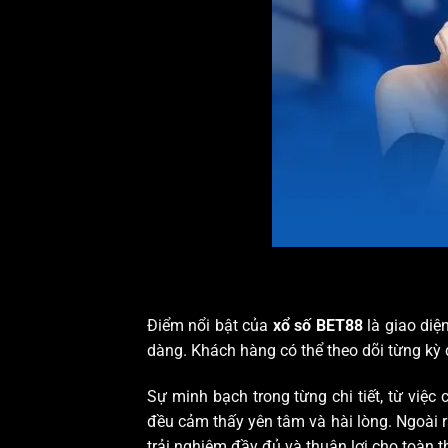
Điểm nổi bật của
xổ số BET88
là giao diệ
dàng. Khách hàng có thể theo dõi từng kỳ 
Sự minh bạch trong từng chi tiết, từ việ
đều cảm thấy yên tâm và hài lòng. Ngoài r
trải nghiệm đầy đủ và thuận lợi cho toàn 