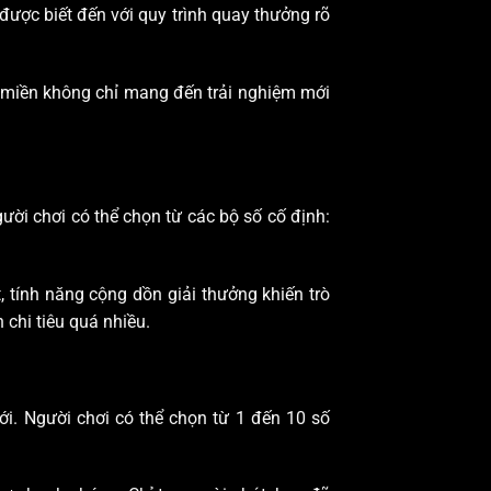
được biết đến với quy trình quay thưởng rõ
eo miền không chỉ mang đến trải nghiệm mới
ời chơi có thể chọn từ các bộ số cố định:
, tính năng cộng dồn giải thưởng khiến trò
chi tiêu quá nhiều.
i. Người chơi có thể chọn từ 1 đến 10 số