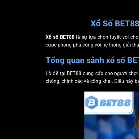
Xổ Số BET88
Xổ số BET88
là sự lựa chọn tuyệt vời cho
cược phong phú cùng với hệ thống giải t
Tổng quan sảnh xổ số B
Lô đề tại BET88 cung cấp cho người chơi 
chóng, chính xác và công khai. Điều này b