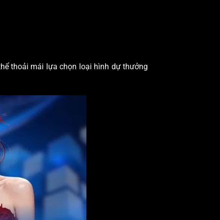
 thể thoải mái lựa chọn loại hình dự thưởng