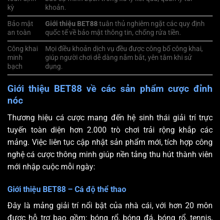
kỳ
khoản.
Bảo mật
Giới thiệu BET88
tuân thủ nghiêm ngặt các quy định
an toàn
quốc tế về bảo mật thông tin, chống rửa tiền.
Công khai
Mọi điều khoản dịch vụ đều được công bố công khai,
minh
giúp người chơi dễ dàng nắm bắt, yên tâm khi sử
bạch
dụng.
Giới thiệu BET88 về các sản phẩm cược đỉnh
nóc
Thương hiệu cá cược mang đến hệ sinh thái giải trí trực
tuyến toàn diện hơn 2.000 trò chơi trải rộng khắp các
mảng. Việc liên tục cập nhật sản phẩm mới, tích hợp công
nghệ cá cược thông minh giúp nền tảng thu hút thành viên
mới nhập cuộc mỗi ngày:
Giới thiệu BET88 – Cá độ thể thao
Đây là mảng giải trí nổi bật của nhà cái, với hơn 20 môn
được hỗ trợ bao gồm: bóng rổ, bóng đá, bóng rổ, tennis,