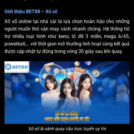
Giới thiệu BET88 – Xổ số
Xổ số online tại nhà cái là lựa chọn hoàn hảo cho những
người muốn thử vận may cách nhanh chóng. Hệ thống hỗ
trợ nhiều loại hình như keno, lô đề 3 miền, mega 6/45,
powerball,… với thời gian mở thưởng linh hoạt cùng kết quả
được cập nhật tự động trong vòng 30 giây sau khi quay.
Xổ số là sảnh quay cầu trực tuyến uy tín