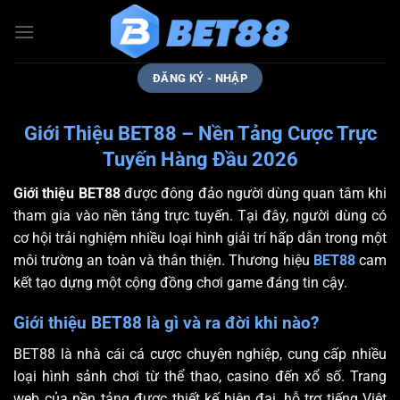
Chuyển
đến
nội
dung
ĐĂNG KÝ - NHẬP
Giới Thiệu BET88 – Nền Tảng Cược Trực
Tuyến Hàng Đầu 2026
Giới thiệu BET88
được đông đảo người dùng quan tâm khi
tham gia vào nền tảng trực tuyến. Tại đây, người dùng có
cơ hội trải nghiệm nhiều loại hình giải trí hấp dẫn trong một
môi trường an toàn và thân thiện. Thương hiệu
BET88
cam
kết tạo dựng một cộng đồng chơi game đáng tin cậy.
Giới thiệu BET88 là gì và ra đời khi nào?
BET88 là nhà cái cá cược chuyên nghiệp, cung cấp nhiều
loại hình sảnh chơi từ thể thao, casino đến xổ số. Trang
web của nền tảng được thiết kế hiện đại, hỗ trợ tiếng Việt