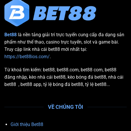
Bet88
là nền tảng giải trí trực tuyến cung cấp đa dạng sản
phẩm như thể thao, casino trực tuyến, slot và game bài.
Truy cập link nhà cái bet88 mới nhất tại:
https://bet88ios.com/
.
Từ khoá tìm kiếm: bet88, bet88.com, bet88 com, bet88
đăng nhập, kèo nhà cái bet88, kèo bóng đá bet88, nhà cái
bet88 , bet88 app, tỷ lệ bóng đá bet88, tỷ lệ bet88...
VỀ CHÚNG TÔI
Giới thiệu Bet88