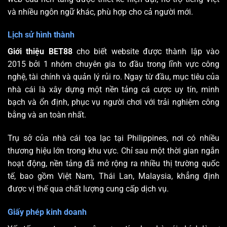
và nhiều ngôn ngữ khác, phù hợp cho cả người mới.
Lịch sử hình thành
Giới thiệu BET88
cho biết website được thành lập vào
2015 bởi 1 nhóm chuyên gia to đầu trong lĩnh vực công
nghệ, tài chính và quản lý rủi ro. Ngay từ đầu, mục tiêu của
nhà cái là xây dựng một nền tảng cá cược uy tín, minh
bạch và ổn định, phục vụ người chơi với trải nghiệm công
bằng và an toàn nhất.
Trụ sở của nhà cái tọa lạc tại Philippines, nơi có nhiều
thương hiệu lớn trong khu vực. Chỉ sau một thời gian ngắn
hoạt động, nền tảng đã mở rộng ra nhiều thị trường quốc
tế, bao gồm Việt Nam, Thái Lan, Malaysia, khẳng định
được vị thế qua chất lượng cung cấp dịch vụ.
Giấy phép kinh doanh