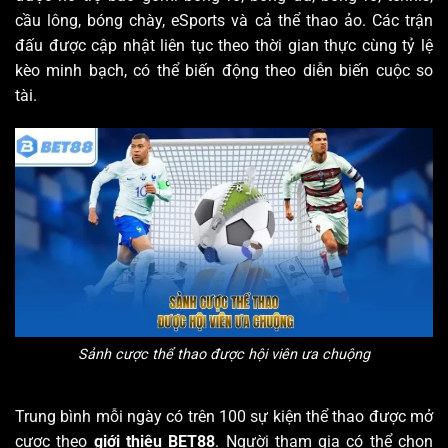
cầu lông, bóng chày, eSports và cả thể thao ảo. Các trận
đấu được cập nhật liên tục theo thời gian thực cùng tỷ lệ
kèo minh bạch, có thể biến động theo diễn biến cuộc so
tài.
Sảnh cược thể thao được hội viên ưa chuộng
Trung bình mỗi ngày có trên 100 sự kiện thể thao được mở
cược theo
giới thiệu BET88
. Người tham gia có thể chọn